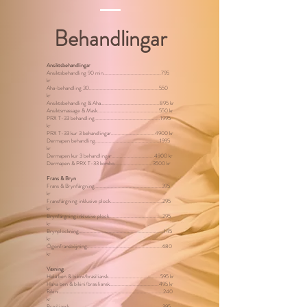
Behandlingar
Ansiktsbehandlingar
Ansiktsbehandling 90 min..........................................795
kr
Aha-behandling 30...................................................550
kr
Ansiktsbehandling & Aha...........................................895 kr
Ansiktsmassage & Mask.............................................550 kr
PRX T-33 behandling................................................1995
kr
PRX T-33 kur 3 behandlingar................................4900 kr
Dermapen behandling...............................................1995
kr
Dermapen kur 3 behandlingar...............................4900 kr
Dermapen & PRX T-33 kombo............................3500 kr
Frans & Bryn
Frans & Brynfärgning.................................................395
kr
Fransfärgning inklusive plock......................................295
kr
Brynfärgning inklusive plock.......................................295
kr
Brynplockning..............................................................145
kr
Ögonfransböjning.......................................................680
kr
Vaxning
Hela ben & bikini/brasiliansk......................................595 kr
Halva ben & bikini/brasiliansk....................................495 kr
Bikini............................................................................240
kr
Brasiliansk....................
................................................395