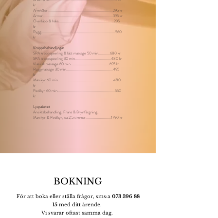
kr
Armhålor....................
...............................................295 kr
Armar..............
..........................................................395 kr
Överläpp & haka..............
...........................................295
kr
Rygg..............
..............................................................560
kr
Kroppsbehandlingar
SPA kroppspeeling & lätt massage 50 min............680 kr
SPA kroppspeeling 30 min..............
.......................480 kr
Klassisk massage 60 min..............
..........................695 kr
Ryggmassage 30 min..............
..................................495
kr
Manikyr 60 min..............
...........................................480
kr
Pedikyr 60 min..............
.............................................550
kr
Lyxpaketet
Ansiktsbehandling, Frans & Brynfärgning,
Manikyr & Pedikyr, ca 2,5 timmar..........................1790 kr
BOKNING
För att boka eller ställa frågor, sms:a
073 396 88
15
med ditt ärende.
Vi svarar oftast samma dag.